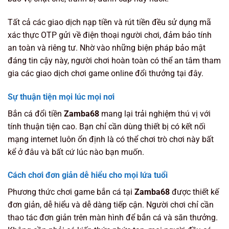
Tất cả các giao dịch nạp tiền và rút tiền đều sử dụng mã
xác thực OTP gửi về điện thoại người chơi, đảm bảo tính
an toàn và riêng tư. Nhờ vào những biện pháp bảo mật
đáng tin cậy này, người chơi hoàn toàn có thể an tâm tham
gia các giao dịch chơi game online đổi thưởng tại đây.
Sự thuận tiện mọi lúc mọi nơi
Bắn cá đổi tiền
Zamba68
mang lại trải nghiệm thú vị với
tính thuận tiện cao. Bạn chỉ cần dùng thiết bị có kết nối
mạng internet luôn ổn định là có thể chơi trò chơi này bất
kể ở đâu và bất cứ lúc nào bạn muốn.
Cách chơi đơn giản dễ hiểu cho mọi lứa tuổi
Phương thức chơi game bắn cá tại
Zamba68
được thiết kế
đơn giản, dễ hiểu và dễ dàng tiếp cận. Người chơi chỉ cần
thao tác đơn giản trên màn hình để bắn cá và săn thưởng.