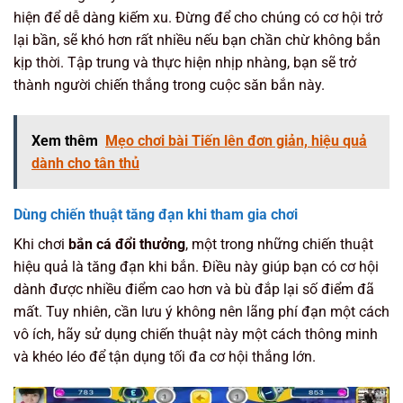
hiện để dễ dàng kiếm xu. Đừng để cho chúng có cơ hội trở
lại bần, sẽ khó hơn rất nhiều nếu bạn chần chừ không bắn
kịp thời. Tập trung và thực hiện nhịp nhàng, bạn sẽ trở
thành người chiến thắng trong cuộc săn bắn này.
Xem thêm
Mẹo chơi bài Tiến lên đơn giản, hiệu quả
dành cho tân thủ
Dùng chiến thuật tăng đạn khi tham gia chơi
Khi chơi
bắn cá đổi thưởng
, một trong những chiến thuật
hiệu quả là tăng đạn khi bắn. Điều này giúp bạn có cơ hội
dành được nhiều điểm cao hơn và bù đắp lại số điểm đã
mất. Tuy nhiên, cần lưu ý không nên lãng phí đạn một cách
vô ích, hãy sử dụng chiến thuật này một cách thông minh
và khéo léo để tận dụng tối đa cơ hội thắng lớn.