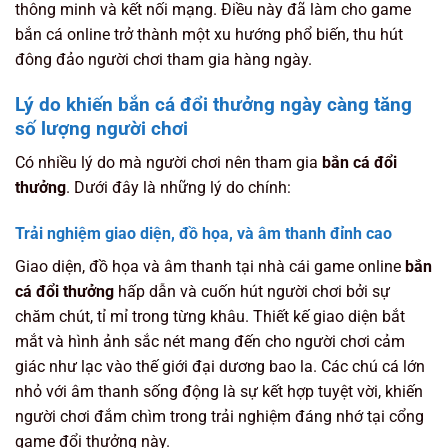
thông minh và kết nối mạng. Điều này đã làm cho game
bắn cá online trở thành một xu hướng phổ biến, thu hút
đông đảo người chơi tham gia hàng ngày.
Lý do khiến bắn cá đổi thưởng ngày càng tăng
số lượng người chơi
Có nhiều lý do mà người chơi nên tham gia
bắn cá đổi
thưởng
. Dưới đây là những lý do chính:
Trải nghiệm giao diện, đồ họa, và âm thanh đỉnh cao
Giao diện, đồ họa và âm thanh tại nhà cái game online
bắn
cá đổi thưởng
hấp dẫn và cuốn hút người chơi bởi sự
chăm chút, tỉ mỉ trong từng khâu. Thiết kế giao diện bắt
mắt và hình ảnh sắc nét mang đến cho người chơi cảm
giác như lạc vào thế giới đại dương bao la. Các chú cá lớn
nhỏ với âm thanh sống động là sự kết hợp tuyệt vời, khiến
người chơi đắm chìm trong trải nghiệm đáng nhớ tại cổng
game đổi thưởng này.