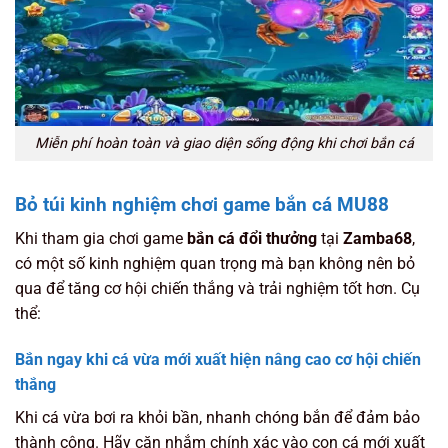
Miễn phí hoàn toàn và giao diện sống động khi chơi bắn cá
Bỏ túi kinh nghiệm chơi game bắn cá MU88
Khi tham gia chơi game
bắn cá đổi thưởng
tại
Zamba68
,
có một số kinh nghiệm quan trọng mà bạn không nên bỏ
qua để tăng cơ hội chiến thắng và trải nghiệm tốt hơn. Cụ
thể:
Bắn ngay khi cá vừa mới xuất hiện nâng cao cơ hội chiến
thắng
Khi cá vừa bơi ra khỏi bần, nhanh chóng bắn để đảm bảo
thành công. Hãy căn nhắm chính xác vào con cá mới xuất