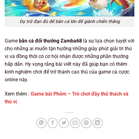
Dự trữ đạn đủ để bắn cá lớn để giành chiến thắng
Game
bắn cá đổi thưởng
Zamba68
là sự lựa chọn tuyệt vời
cho những ai muốn tận hưởng những giây phút giải trí thú
vị và đồng thời có cơ hội nhận được những phần thưởng
hấp dẫn. Hy vọng rằng bài viết này đã giúp bạn có thêm
kinh nghiệm chơi để trở thành cao thủ của game cá cược
online này.
Xem thêm :
Game bài Phỏm – Trò chơi đầy thử thách và
thú vị