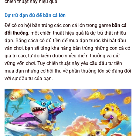
chiến thuật này hiệu quả.
Dự trữ đạn đủ để bắn cá lớn
Để có cơ hội bắn trúng các con cá lớn trong game
bắn cá
đổi thưởng
, một chiến thuật hiệu quả là dự trữ thật nhiều
đạn. Bằng cách có đủ tiền để mua đạn trước khi bắt đầu
ván chơi, bạn sẽ tăng khả năng bắn trúng những con cá có
giá trị cao, từ đó kiếm được nhiều điểm thưởng và giữ
vững vốn chơi. Tuy chiến thuật này yêu cầu đầu tư tiền
mua đạn nhưng cơ hội thu về phần thưởng lớn sẽ đáng đối
với sự đầu tư của bạn.