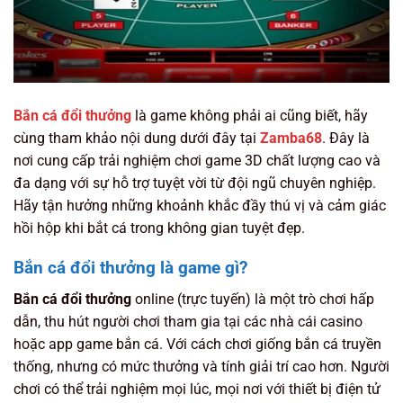
Bắn cá đổi thưởng
là game không phải ai cũng biết, hãy
cùng tham khảo nội dung dưới đây tại
Zamba68
. Đây là
nơi cung cấp trải nghiệm chơi game 3D chất lượng cao và
đa dạng với sự hỗ trợ tuyệt vời từ đội ngũ chuyên nghiệp.
Hãy tận hưởng những khoảnh khắc đầy thú vị và cảm giác
hồi hộp khi bắt cá trong không gian tuyệt đẹp.
Bắn cá đổi thưởng là game gì?
Bắn cá đổi thưởng
online (trực tuyến) là một trò chơi hấp
dẫn, thu hút người chơi tham gia tại các nhà cái casino
hoặc app game bắn cá. Với cách chơi giống bắn cá truyền
thống, nhưng có mức thưởng và tính giải trí cao hơn. Người
chơi có thể trải nghiệm mọi lúc, mọi nơi với thiết bị điện tử