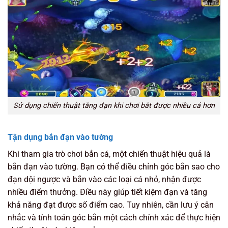
Sử dụng chiến thuật tăng đạn khi chơi bắt được nhiều cá hơn
Tận dụng bắn đạn vào tường
Khi tham gia trò chơi bắn cá, một chiến thuật hiệu quả là
bắn đạn vào tường. Bạn có thể điều chỉnh góc bắn sao cho
đạn dội ngược và bắn vào các loại cá nhỏ, nhận được
nhiều điểm thưởng. Điều này giúp tiết kiệm đạn và tăng
khả năng đạt được số điểm cao. Tuy nhiên, cần lưu ý cân
nhắc và tính toán góc bắn một cách chính xác để thực hiện