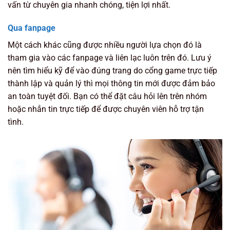
vấn từ chuyên gia nhanh chóng, tiện lợi nhất.
Qua fanpage
Một cách khác cũng được nhiều người lựa chọn đó là
tham gia vào các fanpage và liên lạc luôn trên đó. Lưu ý
nên tìm hiểu kỹ để vào đúng trang do cổng game trực tiếp
thành lập và quản lý thì mọi thông tin mới được đảm bảo
an toàn tuyệt đối. Bạn có thể đặt câu hỏi lên trên nhóm
hoặc nhắn tin trực tiếp để được chuyên viên hỗ trợ tận
tình.